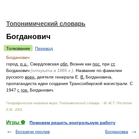
Топонимический словарь
Богданович
Толкование
Перевод
Богданович
город,
р.ц.
, Свердловская
обл.
Возник как
пос.
при
ст.
Богданович
(открыта в 1885 г.)
. Название по фамилии
русского
воен.
деятеля генерала Е.
В.
Богдановича,
пропагандиста идеи создания Транссибирской магистрали. С
1947
г.
гор.
Богданович.
Географические названия мира: Топонимический словарь. - М: АСТ
.
Поспелов
Е.М.
.
2001
.
Игры ⚽
Поможем решить контрольную работу
Богазичи пролив
Богдановка