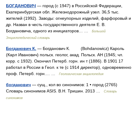
БОГДАНОВИЧ
— город (с 1947) в Российской Федерации,
Екатеринбургская обл. Железнодорожный узел. 36,5 тыс.
жителей (1992). Заводы: огнеупорных изделий, фарфоровый и
др. Назван в честь государственного деятеля Е. В.
Богдановича, одного из инициаторов… …
Большой
Энциклопедический словарь
Богданович К.
— Богданович К. (Bohdanowicz) Кароль
(Карл Иванович) польск. геолог, акад. Польск. АН (1945; чл.
корр. с 1932). Окончил Петерб. горн. ин т (1886). В 1901 17
работал в России в Геол. к те (с 1914 директор), одновременно
проф. Петерб. горн.… …
Геологическая энциклопедия
богданович
— сущ., кол во синонимов: 1 • город (2765)
Словарь синонимов ASIS. В.Н. Тришин. 2013 …
Словарь
синонимов