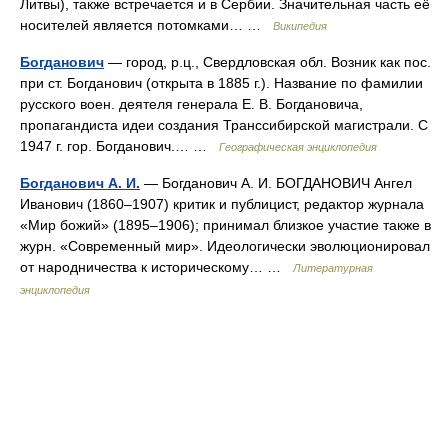
Литвы), также встречается и в Сербии. Значительная часть её
носителей является потомками… …
Википедия
Богданович
— город, р.ц., Свердловская обл. Возник как пос.
при ст. Богданович (открыта в 1885 г.). Название по фамилии
русского воен. деятеля генерала Е. В. Богдановича,
пропагандиста идеи создания Транссибирской магистрали. С
1947 г. гор. Богданович.… …
Географическая энциклопедия
Богданович А. И.
— Богданович А. И. БОГДАНОВИЧ Ангел
Иванович (1860–1907) критик и публицист, редактор журнала
«Мир божий» (1895–1906); принимал близкое участие также в
журн. «Современный мир». Идеологически эволюционировал
от народничества к историческому… …
Литературная
энциклопедия