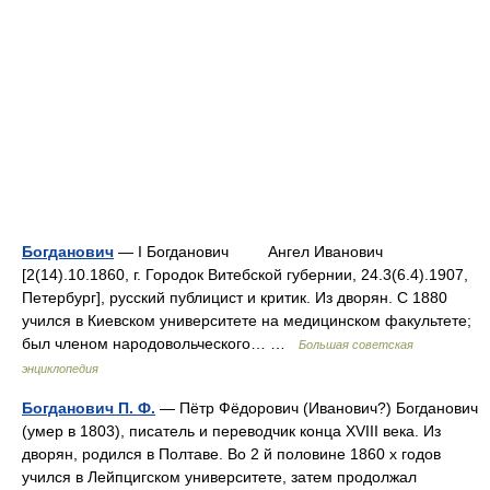
Богданович
— I Богданович Ангел Иванович
[2(14).10.1860, г. Городок Витебской губернии, 24.3(6.4).1907,
Петербург], русский публицист и критик. Из дворян. С 1880
учился в Киевском университете на медицинском факультете;
был членом народовольческого… …
Большая советская
энциклопедия
Богданович П. Ф.
— Пётр Фёдорович (Иванович?) Богданович
(умер в 1803), писатель и переводчик конца XVIII века. Из
дворян, родился в Полтаве. Во 2 й половине 1860 х годов
учился в Лейпцигском университете, затем продолжал